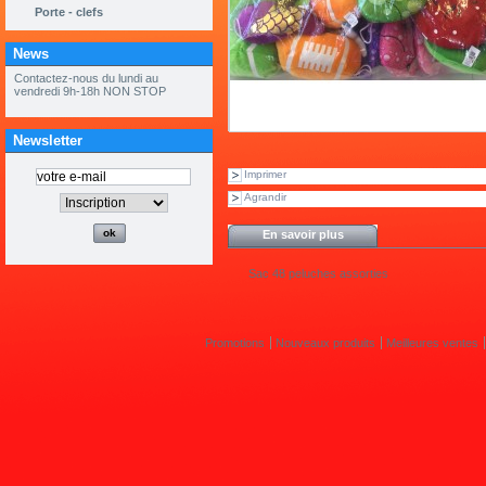
Porte - clefs
News
« ouvert tous les samedis de mai et
juin 9h à 12h »
Newsletter
Imprimer
Agrandir
En savoir plus
Sac 48 peluches assorties
Promotions
Nouveaux produits
Meilleures ventes