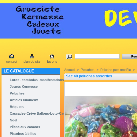
contact
plan du site
favoris
Accueil
>
Peluches
>
Peluche petit modèle
>
LE CATALOGUE
Sac 48 peluches assorties
Lotos - tombolas -manifestations
Jouets Kermesse
Peluches
Articles lumineux
Briquets
Cascades-Crève Ballons-Loto-Cadeaux
Noël
Pêche aux canards
Pistolets à billes