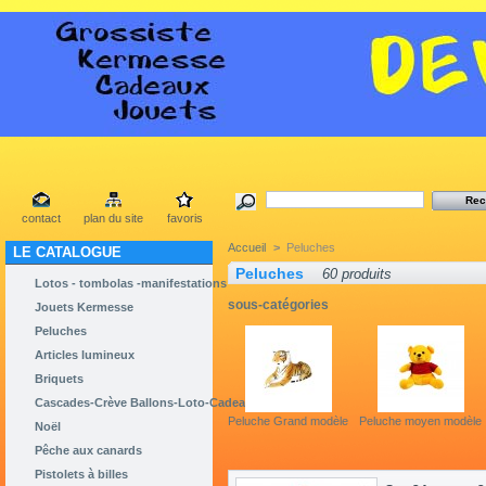
contact
plan du site
favoris
Accueil
>
Peluches
LE CATALOGUE
Peluches
60 produits
Lotos - tombolas -manifestations
sous-catégories
Jouets Kermesse
Peluches
Articles lumineux
Briquets
Cascades-Crève Ballons-Loto-Cadeaux
Peluche Grand modèle
Peluche moyen modèle
Noël
Pêche aux canards
Pistolets à billes