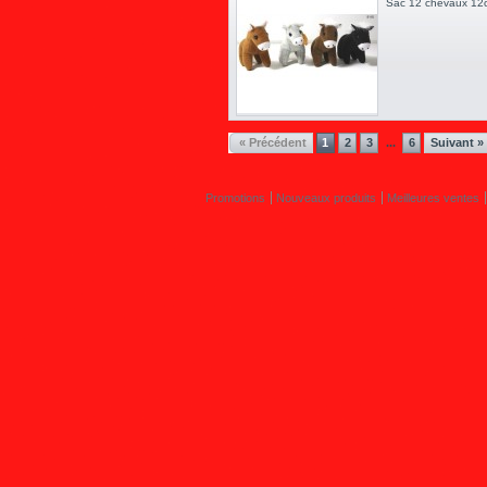
Sac 12 chevaux 
« Précédent
1
2
3
6
Suivant »
...
Promotions
Nouveaux produits
Meilleures ventes