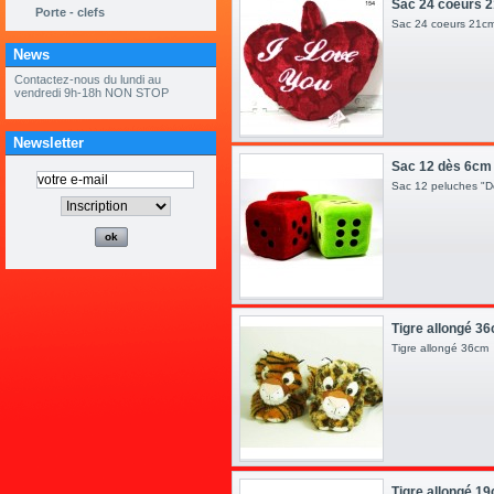
Sac 24 coeurs 2
Porte - clefs
Sac 24 coeurs 2
News
« ouvert tous les samedis de mai et
juin 9h à 12h »
Newsletter
Sac 12 dès 6cm
Sac 12 peluches 
Tigre allongé 3
Tigre allongé 36c
Tigre allongé 1