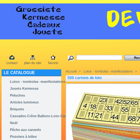
contact
plan du site
favoris
Accueil
>
Lotos - tombolas -manifestations
>
LE CATALOGUE
500 cartons de loto
Lotos - tombolas -manifestations
Jouets Kermesse
Peluches
Articles lumineux
Briquets
Cascades-Crève Ballons-Loto-Cadeaux
Noël
Pêche aux canards
Pistolets à billes