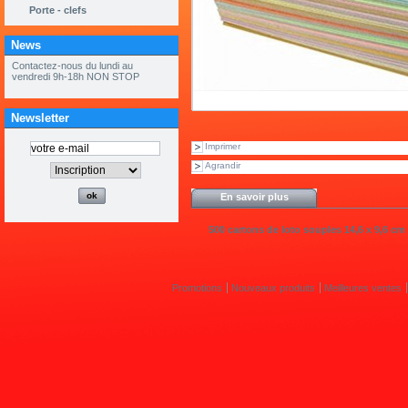
Porte - clefs
News
« ouvert tous les samedis de mai et
juin 9h à 12h »
Newsletter
Imprimer
Agrandir
En savoir plus
500 cartons de loto souples 14,6 x 9,6 cm
Promotions
Nouveaux produits
Meilleures ventes